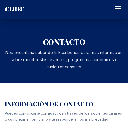
Skip
CLIIEE
to
content
CONTACTO
Nos encantaría saber de ti. Escríbenos para más información
sobre membresías, eventos, programas académicos o
cualquier consulta.
INFORMACIÓN DE CONTACTO
Puedes comunicarte con nosotros a través de los siguientes canales
o completar el formulario y te responderemos a la brevedad.