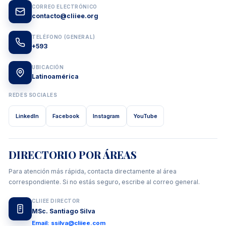
CORREO ELECTRÓNICO
contacto@cliiee.org
TELÉFONO (GENERAL)
+593
UBICACIÓN
Latinoamérica
REDES SOCIALES
LinkedIn
Facebook
Instagram
YouTube
DIRECTORIO POR ÁREAS
Para atención más rápida, contacta directamente al área
correspondiente. Si no estás seguro, escribe al correo general.
CLIIEE DIRECTOR
MSc. Santiago Silva
Email: ssilva@cliiee.com